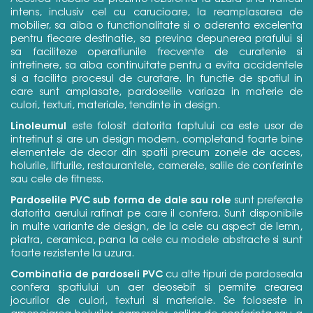
intens, inclusiv cel cu carucioare, la reamplasarea de
mobilier, sa aiba o functionalitate si o aderenta excelenta
pentru fiecare destinatie, sa previna depunerea prafului si
sa faciliteze operatiunile frecvente de curatenie si
intretinere, sa aiba continuitate pentru a evita accidentele
si a facilita procesul de curatare. In functie de spatiul in
care sunt amplasate, pardoselile variaza in materie de
culori, texturi, materiale, tendinte in design.
Linoleumul
este folosit datorita faptului ca este usor de
intretinut si are un design modern, completand foarte bine
elementele de decor din spatii precum zonele de acces,
holurile, lifturile, restaurantele, camerele, salile de conferinte
sau cele de fitness.
Pardoselile PVC sub forma de dale sau role
sunt preferate
datorita aerului rafinat pe care il confera. Sunt disponibile
in multe variante de design, de la cele cu aspect de lemn,
piatra, ceramica, pana la cele cu modele abstracte si sunt
foarte rezistente la uzura.
Combinatia de pardoseli PVC
cu alte tipuri de pardoseala
confera spatiului un aer deosebit si permite crearea
jocurilor de culori, texturi si materiale. Se foloseste in