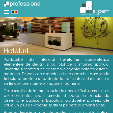
Hoteluri
hotelurilor
Pardoselile din interiorul
completeaza
elementele de design si au rolul de a imprima spatiului
unicitate si senzatia de confort si eleganta datorita esteticii
moderne. Dincolo de aspectul estetic deosebit, pardoselile
trebuie sa prezinte si rezistenta la trafic intens si murdarie si
sa fie conform normelor impuse in domeniu.
De la spatiile de intrare, zonele de acces, lifturi, camere, sali
de conferinta, spatii umede si pana la zonele de
alimentatie publica si bucatarii, pardoselile profesionale
aduc un plus de valoare spatiilor pe care le amenajeaza.
Acestea trebuie sa prezinte rezistenta la uzura si la traficul