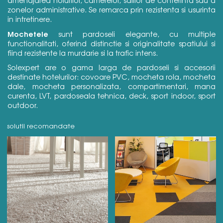
amenajarea holurilor, camerelor, salilor de conferinta sau a
zonelor administrative. Se remarca prin rezistenta si usurinta
in intretinere.
Mochetele
sunt pardoseli elegante, cu multiple
functionalitati, oferind distinctie si originalitate spatiului si
fiind rezistente la murdarie si la trafic intens.
Solexpert are o gama larga de pardoseli si accesorii
destinate hotelurilor: covoare PVC, mocheta rola, mocheta
dale, mocheta personalizata, compartimentari, mana
curenta, LVT, pardoseala tehnica, deck, sport indoor, sport
outdoor.
solutii recomandate