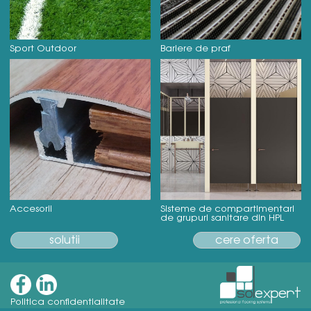
Sport Outdoor
Bariere de praf
Accesorii
Sisteme de compartimentari
de grupuri sanitare din HPL
solutii
cere oferta
Politica confidentialitate