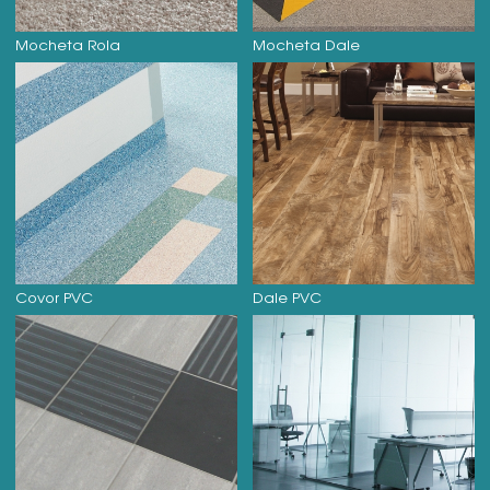
Mocheta Rola
Mocheta Dale
Covor PVC
Dale PVC