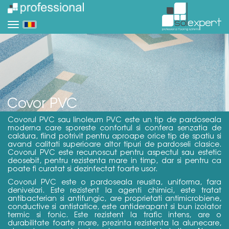
Covor PVC
Covorul PVC sau linoleum PVC este un tip de pardoseala
moderna care sporeste confortul si confera senzatia de
caldura, fiind potrivit pentru aproape orice tip de spatiu si
avand calitati superioare altor tipuri de pardoseli clasice.
Covorul PVC este recunoscut pentru aspectul sau estetic
deosebit, pentru rezistenta mare in timp, dar si pentru ca
poate fi curatat si dezinfectat foarte usor.
Covorul PVC este o pardoseala reusita, uniforma, fara
denivelari. Este rezistent la agenti chimici, este tratat
antibacterian si antifungic, are proprietati antimicrobiene,
conductive si antistatice, este antiderapant si bun izolator
termic si fonic. Este rezistent la trafic intens, are o
durabilitate foarte mare, prezinta rezistenta la alunecare,