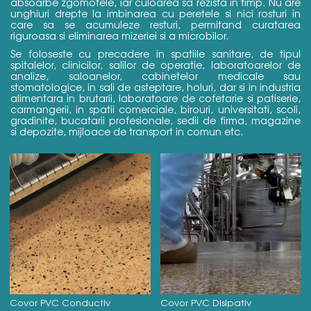
absoarbe zgomotele, iar culoarea sa rezista in timp. Nu are
unghiuri drepte la imbinarea cu peretele si nici rosturi in
care sa se acumuleze resturi, permitand curatarea
riguroasa si eliminarea mizeriei si a microbilor.
Se foloseste cu precadere in spatiile sanitare, de tipul
spitalelor, clinicilor, salilor de operatie, laboratoarelor de
analize, saloanelor, cabinetelor medicale sau
stomatologice, in sali de asteptare, holuri, dar si in industria
alimentara in brutarii, laboratoare de cofetarie si patiserie,
carmangerii, in spatii comerciale, birouri, universitati, scoli,
gradinite, bucatarii profesionale, sedii de firma, magazine
si depozite, mijloace de transport in comun etc.
Covor PVC Conductiv
Covor PVC Disipativ