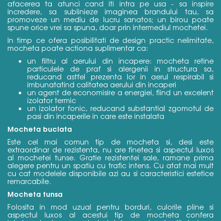
afacerea ta atunci cand iti intra pe usa - sa inspire
incredere, sa sublinieze imaginea brandului tau, sa
promoveze un mediu de lucru sanatos; un birou poate
spune orice vrei sa spuna, doar prin intermediul mochetei.
In timp ce ofera posibilitati de design practic
nelimitate
,
mocheta poate actiona suplimentar ca:
un filtru al aerului din incapere: mocheta retine
particulele de praf si alergenii in structura sa,
reducand astfel prezenta lor in aerul respirabil si
imbunatatind calitatea aerului din incaperi
un agent de economisire a energiei, fiind un excelent
izolator termic
un izolator fonic, reducand substantial zgomotul de
pasi din incaperile in care este instalata
Mocheta buclata
Este cel mai comun tip de mocheta si, desi este
extraordinar de rezistenta, nu are finetea si aspectul luxos
al mochetei tunse. Gratie rezistentei sale, ramane prima
alegere pentru un spatiu cu trafic intens. Cu atat mai mult
cu cat modelele disponibile azi au si caracteristici estetice
remarcabile.
Mocheta tunsa
Folosita in mod uzual pentru borduri, culorile pline si
aspectul luxos al acestui tip de mocheta confera