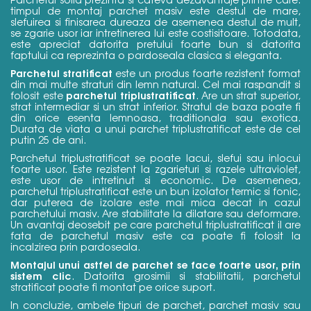
timpul de montaj parchet masiv este destul de mare,
slefuirea si finisarea dureaza de asemenea destul de mult,
se zgarie usor iar intretinerea lui este costisitoare. Totodata,
este apreciat datorita pretului foarte bun si datorita
faptului ca reprezinta o pardoseala clasica si eleganta.
Parchetul stratificat
este un produs foarte rezistent format
din mai multe straturi din lemn natural. Cel mai raspandit si
parchetul triplustratificat
folosit este
. Are un strat superior,
strat intermediar si un strat inferior. Stratul de baza poate fi
din orice esenta lemnoasa, traditionala sau exotica.
Durata de viata a unui parchet triplustratificat este de cel
putin 25 de ani.
Parchetul triplustratificat se poate lacui, slefui sau inlocui
foarte usor. Este rezistent la zgarieturi si razele ultraviolet,
este usor de intretinut si economic. De asemenea,
parchetul triplustratificat este un bun izolator termic si fonic,
dar puterea de izolare este mai mica decat in cazul
parchetului masiv. Are stabilitate la dilatare sau deformare.
Un avantaj deosebit pe care parchetul triplustratificat il are
fata de parchetul masiv este ca poate fi folosit la
incalzirea prin pardoseala.
Montajul unui astfel de parchet se face foarte usor, prin
sistem clic
. Datorita grosimii si stabilitatii, parchetul
stratificat poate fi montat pe orice suport.
In concluzie, ambele tipuri de parchet, parchet masiv sau