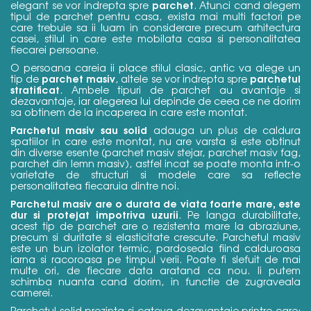
parchet
elegant se vor indrepta spre
. Atunci cand alegem
tipul de parchet pentru casa, exista mai multi factori pe
care trebuie sa ii luam in considerare precum arhitectura
casei, stilul in care este mobilata casa si personalitatea
fiecarei persoane.
O persoana careia ii place stilul clasic, antic va alege un
parchet
masiv
parchetul
tip de
, altele se vor indrepta spre
stratificat
. Ambele tipuri de parchet au avantaje si
dezavantaje, iar alegerea lui depinde de ceea ce ne dorim
sa obtinem de la incaperea in care este montat.
Parchetul masiv sau solid
adauga un plus de caldura
spatiilor in care este montat, nu are varsta si este obtinut
din diverse esente (parchet masiv stejar, parchet masiv fag,
parchet din lemn masiv), astfel incat se poate monta intr-o
varietate de structuri si modele care sa reflecte
personalitatea fiecaruia dintre noi.
Parchetul masiv are o durata de viata foarte mare, este
dur si protejat impotriva uzurii
. Pe langa durabilitate,
acest tip de parchet are o rezistenta mare la abraziune,
precum si duritate si elasticitate crescute. Parchetul masiv
este un bun izolator termic, pardoseala fiind calduroasa
iarna si racoroasa pe timpul verii. Poate fi slefuit de mai
multe ori, de fiecare data aratand ca nou. Ii putem
schimba nuanta cand dorim, in functie de zugraveala
camerei.
Parchetul solid prezinta si cateva dezavantaje printre care: