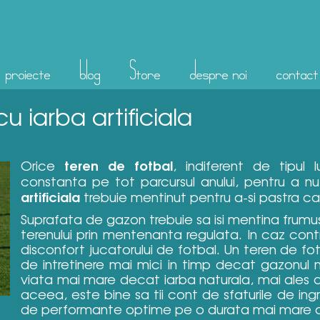
proiecte
blog
Store
despre noi
contact
u iarba artificiala
teren de fotbal
Orice
, indiferent de tipul 
constanta pe tot parcursul anului, pentru a nu
artificiala
trebuie mentinut pentru a-si pastra car
Suprafata de gazon trebuie sa isi mentina frumu
terenului prin mentenanta regulata. In caz contr
disconfort jucatorului de fotbal. Un teren de fotb
de intretinere mai mici in timp decat gazonul na
viata mai mare decat iarba naturala, mai ales 
aceea, este bine sa tii cont de sfaturile de ingr
de performante optime pe o durata mai mare 