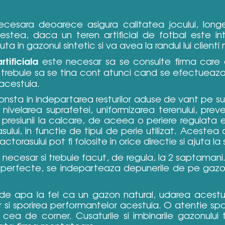
cesara deoarece asigura calitatea jocului, longev
stea, daca un teren artificial de fotbal este intr
 in gazonul sintetic si va avea la randul lui clienti 
tificiala
este necesar sa se consulte firma care
e trebuie sa se tina cont atunci cand se efectueaza
acestuia.
onsta in indepartarea resturilor aduse de vant pe s
nivelarea suprafetei, uniformizarea terenului, prevenire
 presiunii la calcare, de aceea o periere regulata 
lui, in functie de tipul de perie utilizat. Acestea aj
torasului pot fi folosite in orice directie si ajuta la
necesar si trebuie facut, de regula, la 2 saptamani.
tii perfecte, se indeparteaza depunerile de pe gazon
e apa la fel ca un gazon natural, udarea acestui
or si sporirea performantelor acestuia. O atentie s
 cea de corner. Cusaturile si imbinarile gazonului 