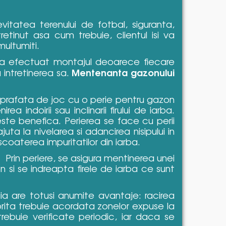
itatea terenului de fotbal, siguranta,
etinut asa cum trebuie, clientul isi va
multumiti.
 a efectuat montajul deoarece fiecare
Mentenanta gazonului
 intretinerea sa.
uprafata de joc cu o perie pentru gazon
a indoirii sau inclinarii firului de iarba.
este benefica. Perierea se face cu perii
uta la nivelarea si adancirea nisipului in
 scoaterea impuritatilor din iarba.
 Prin periere, se asigura mentinerea unei
 si se indreapta firele de iarba ce sunt
a are totusi anumite avantaje: racirea
porita trebuie acordata zonelor expuse la
trebuie verificate periodic, iar daca se