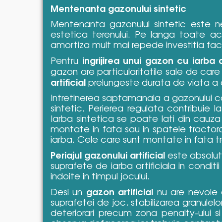
Mentenanta gazonului sintetic
Mentenanta gazonului sintetic este ne
estetica terenului. Pe langa toate ace
amortiza mult mai repede investitia facuta
ingrijirea unui gazon cu iarba ar
Pentru
gazon are particularitatile sale de car
artificial
prelungeste durata de viata a 
Intretinerea saptamanala a gazonului c
sintetic. Perierea regulata contribuie la 
Iarba sintetica se poate lati din cauza
montate in fata sau in spatele tractorasu
iarba. Cele care sunt montate in fata trac
Periajul gazonului artificial
este absolut 
suprafete de iarba artificiala in condi
indoite in timpul jocului.
gazon artificial
Desi un
nu are nevoie d
suprafetei de joc, stabilizarea granulel
deteriorari precum zona penalty-ului si