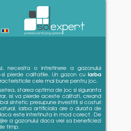
lui, necesita o intretinere a gazonului
iarba
-si pierde calitatile. Un gazon cu
acteristicile cele mai bune pentru joc.
setea, starea optima de joc si siguranta
ar, isi va pierde aceste calitati, creand
al sintetic presupune investitii si costuri
tural. Iarba artificiala are o durata de
daca este intretinuta in mod corect. De
ijire a gazonului daca vrei sa beneficiezi
de timp.